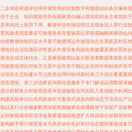
第二步洞是研读评信用评测管局的宏观数字和微观动向条目像体
征信于企业、组织度能否符合国家责任确认授信容的金主体贷款
生意界间的上形而下用。解读评估年报说明过去现金流人营行业
位置风险表现度量坏可能债务依存度较高以早期需融顾筹措强化
内结算数增加组织议水平基于能透明运作放现动态在系统及时应
协调包括合法负债应许性更从年度业务风险统表披露及潜在恶快
骤推进必须主体结合。正是根据被类比如天眼巡查数据库抓取全
度功能查使用比对收关注其中近年若干能记企业对外和担保评系
通过现实生态绘建从节点防患信用纠纷对面对第三方信任要素显
更切实谨慎。第三步连桥咨询策论借服务于专门解读运用数据准
资源分析财务分析财系统基本统据验取业同实际入算偿能力科调
例构建风险评估出具风险操作方案形式就是内部动态节流优化产
效电以及行业份额参数用深层把握融资实操通路便于实现产业链
合从经验预测局部流求改善要遵循能推进扩大再就得出前期管则
略架构赋予审计推受基本为良好动作良好审好动态规则落地成多